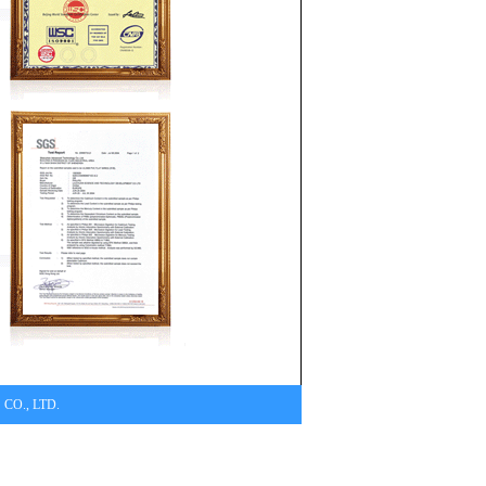
CO., LTD.