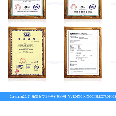
们
Copyright(2012)
乐清市兴磁电子有限公司 |
YUEQING XINGCI ELECTRONICS 