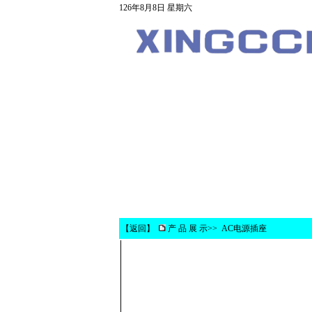
126年8月8日 星期六
【
返回
】
产 品 展 示>>
AC电源插座