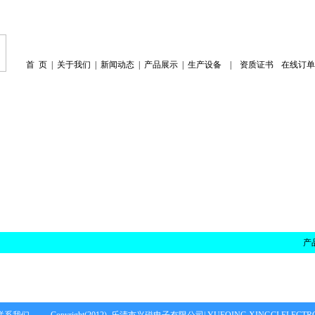
首 页
|
关于我们
|
新闻动态
|
产品展示
|
生产设备
|
资质证书
|
在线订单
产品型