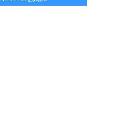
NICS CO., LTD.
版权所有 ©